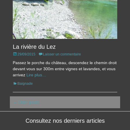
La rivière du Lez
Posted
29/09/2015
Laisser un commentaire
on
Passez le porche du château, descendez le chemin droit
devant vous sur 300m entre vignes et lavandes, et vous
arrivez
Lire plus…
Catégories
Baignade
Navigation
←
Older posts
des
articles
Consultez nos derniers articles