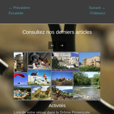
Navigation
← Précédent
Suivant →
Article
Article
Escalade
Châteaux
de
précédent :
suivant :
l’article
Consultez nos derniers articles
Activités
Lors de votre séjour dans la Drôme Provençale,