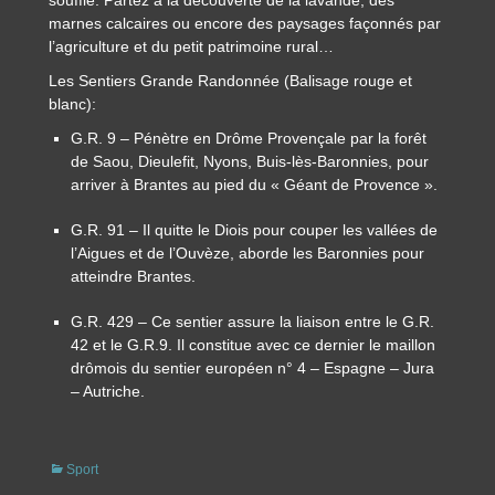
souffle. Partez à la découverte de la lavande, des
marnes calcaires ou encore des paysages façonnés par
l’agriculture et du petit patrimoine rural…
Les Sentiers Grande Randonnée (Balisage rouge et
blanc):
G.R. 9 – Pénètre en Drôme Provençale par la forêt
de Saou, Dieulefit, Nyons, Buis-lès-Baronnies, pour
arriver à Brantes au pied du « Géant de Provence ».
G.R. 91 – Il quitte le Diois pour couper les vallées de
l’Aigues et de l’Ouvèze, aborde les Baronnies pour
atteindre Brantes.
G.R. 429 – Ce sentier assure la liaison entre le G.R.
42 et le G.R.9. Il constitue avec ce dernier le maillon
drômois du sentier européen n° 4 – Espagne – Jura
– Autriche.
Catégories
Sport