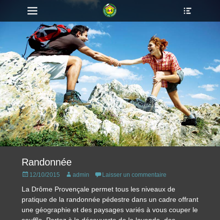
Ouvrir/F
Menu principal
Aller
l’en-
au
tête
contenu
Randonnée
Posted
Auteur
12/10/2015
admin
Laisser un commentaire
on
La Drôme Provençale permet tous les niveaux de
pratique de la randonnée pédestre dans un cadre offrant
une géographie et des paysages variés à vous couper le