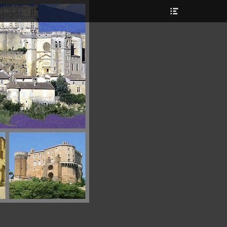
Ouvrir/Fermer
l’en-
tête