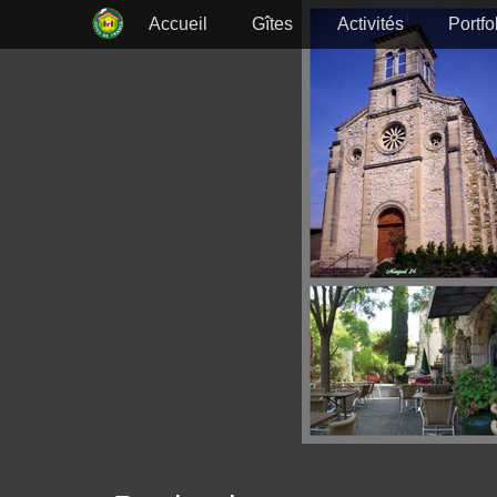
Menu principal
Aller
Accueil
Gîtes
Activités
Portfo
au
contenu