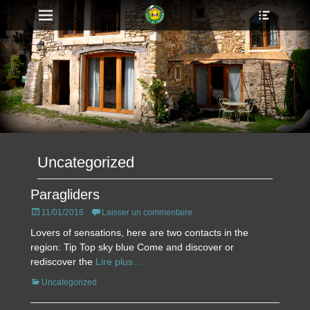
Ouvrir/F
Menu principal
Aller
l’en-
au
tête
contenu
Uncategorized
Paragliders
Posted
11/01/2016
Laisser un commentaire
on
Lovers of sensations, here are two contacts in the
region: Tip Top sky blue Come and discover or
rediscover the
Lire plus…
Catégories
Uncategorized