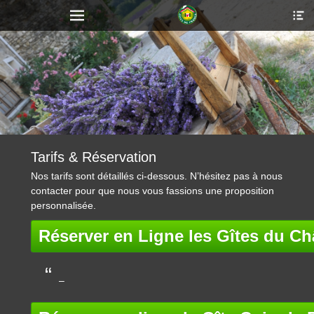
O
Menu principal
Aller
l’
au
tê
contenu
Tarifs & Réservation
Nos tarifs sont détaillés ci-dessous. N’hésitez pas à nous
contacter pour que nous vous fassions une proposition
personnalisée.
–