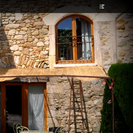
Ouvrir/Fermer
l’en-
tête