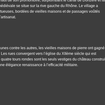
haut de son promontoire, surplombant le canal de Donzère et la
 médiévale se situe sur la rive gauche du Rhône. Le village a
ortueuses, bordées de vieilles maisons et de passages voûtés
artisanat.
unes contre les autres, les vieilles maisons de pierre ont gagné
. Les rues convergent vers l’église du XIIème siècle qui est
 quatre tours rondes sont les seuls vestiges du château construi
une élégance renaissance à l’efficacité militaire.